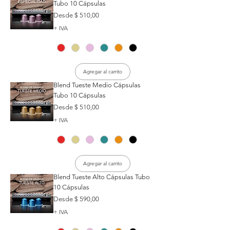
Tubo 10 Cápsulas
Precio de oferta
Desde
$ 510,00
+ IVA
Agregar al carrito
Blend Tueste Medio Cápsulas
Tubo 10 Cápsulas
Precio de oferta
Desde
$ 510,00
+ IVA
Agregar al carrito
Blend Tueste Alto Cápsulas Tubo
10 Cápsulas
Precio de oferta
Desde
$ 590,00
+ IVA