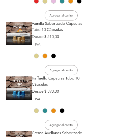
Agregar al carrito
Vainilla Saborizado Cápsulas
Tubo 10 Cápsulas
Precio de oferta
Desde
$ 510,00
+ IVA
Agregar al carrito
Raffaello Cápsulas Tubo 10
Cápsulas
Precio de oferta
Desde
$ 590,00
+ IVA
Agregar al carrito
Crema Avellanas Saborizado