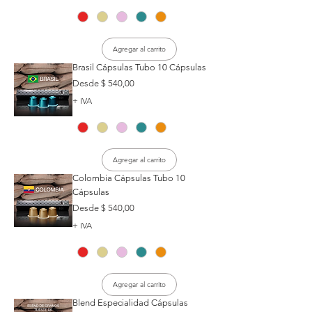
Agregar al carrito
Brasil Cápsulas Tubo 10 Cápsulas
Precio de oferta
Desde
$ 540,00
+ IVA
Agregar al carrito
Colombia Cápsulas Tubo 10
Cápsulas
Precio de oferta
Desde
$ 540,00
+ IVA
Agregar al carrito
Blend Especialidad Cápsulas