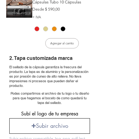
Cápsulas Tubo 10 Cápsulas
Precio de oferta
Desde
$ 590,00
+ IVA
Agregar al carrito
2. Tapa customizada marca
El sellado de la cápsula garantiza la frescura del
producto. La tapa es de aluminio y la personalización
es por presión de cuneo de alto relieve. No lleva
impresiones ni procesos que pueden dañar el
producto.
Podes compartirnos el archivo de tu logo o tu diseño
para que hagamos el boceto de como quedará tu
tapa del sellado.
Subí el logo de tu empresa
Subir archivo
Subir archivo compatible Jpg, png, pdf (máximo 15 MB).