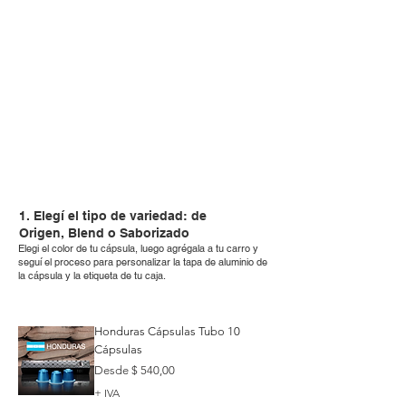
1. Elegí el tipo de variedad: de
Origen, Blend o Saborizado
Elegi el color de tu cápsula, luego agrégala a tu carro y
seguí el proceso para personalizar la tapa de aluminio de
la cápsula y la etiqueta de tu caja.
Honduras Cápsulas Tubo 10
Cápsulas
Precio de oferta
Desde
$ 540,00
+ IVA