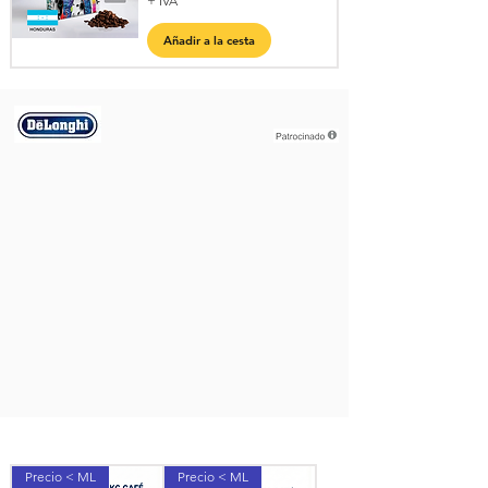
+ IVA
Añadir a la cesta
Precio < ML
Precio < ML