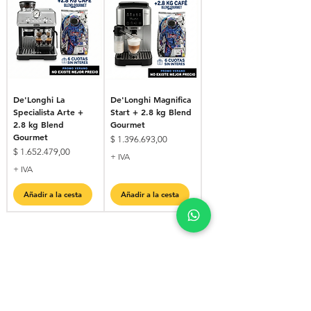
De'Longhi La
De'Longhi Magnifica
Specialista Arte +
Start + 2.8 kg Blend
2.8 kg Blend
Gourmet
Gourmet
Precio
$ 1.396.693,00
Precio
$ 1.652.479,00
+ IVA
+ IVA
Añadir a la cesta
Añadir a la cesta
Los más..
Blend Tostado Perfecto