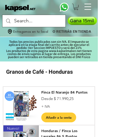
Entregamos en tu local
O RETIRÁS EN TIENDA
Todos los precios publicados son sin IVA. El Impuesto se
aplicará en la etapa final del carrito antes de ejecutar el
pedido: Ver Seccion IMPUESTO y será del 21%
Los productos de esta pagina www.kapselmaker.net tienen
costos de
envío sujetos al lugar de entrega. Los productos
pueden ser retirados en tienda presentando el DNI Fisico
Granos de Café - Honduras
Finca El Naranjo 84 Puntos
Precio de oferta
Desde
$ 71.990,25
+ IVA
Añadir a la cesta
Nuevo!
Honduras / Finca Los
Laureles 86.5 Puntos