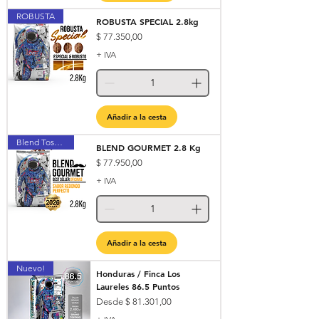
ROBUSTA
ROBUSTA SPECIAL 2.8kg
Precio
$ 77.350,00
+ IVA
Añadir a la cesta
Blend Tostado Perfecto
BLEND GOURMET 2.8 Kg
Precio
$ 77.950,00
+ IVA
Añadir a la cesta
Nuevo!
Honduras / Finca Los
Laureles 86.5 Puntos
Precio de oferta
Desde
$ 81.301,00