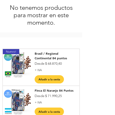
No tenemos productos
para mostrar en este
momento.
Nuevo!
Brasil / Regional
Continental 84 puntos
Precio de oferta
Desde
$ 68.870,40
+ IVA
Añadir a la cesta
Finca El Naranjo 84 Puntos
Precio de oferta
Desde
$ 71.990,25
+ IVA
Añadir a la cesta