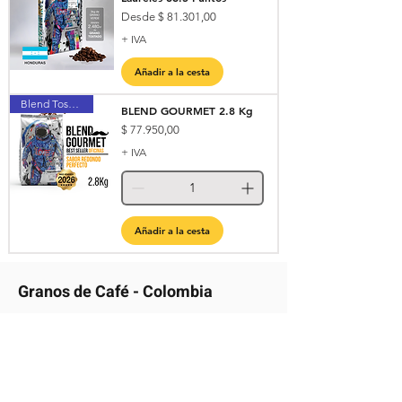
Precio de oferta
Desde
$ 81.301,00
+ IVA
Añadir a la cesta
Blend Tostado Perfecto
BLEND GOURMET 2.8 Kg
Precio
$ 77.950,00
+ IVA
Añadir a la cesta
Granos de Café - Colombia